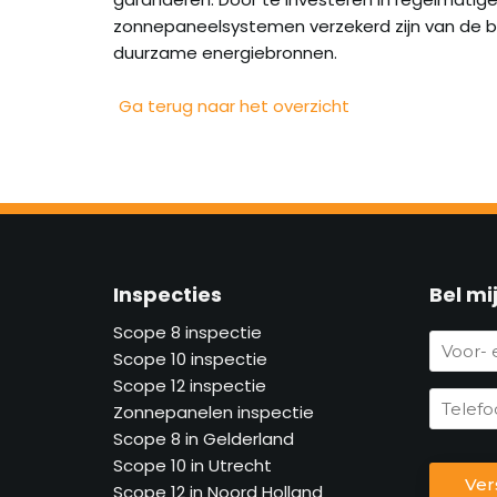
zonnepaneelsystemen verzekerd zijn van de be
duurzame energiebronnen.
Ga terug naar het overzicht
Inspecties
Bel mi
Scope 8 inspectie
V
Scope 10 inspectie
o
Scope 12 inspectie
o
T
Zonnepanelen inspectie
r
e
Scope 8 in Gelderland
-
l
C
Scope 10 in Utrecht
e
e
Ver
A
Scope 12 in Noord Holland