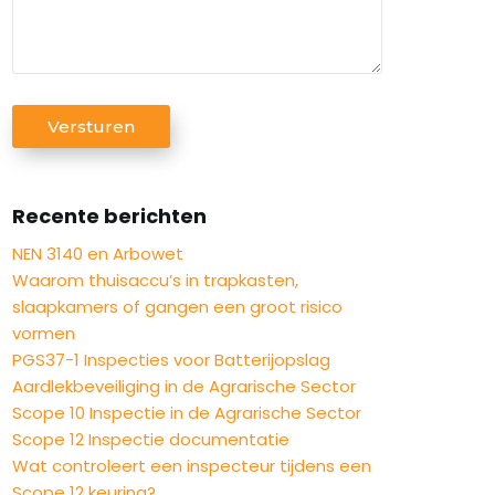
l
e
r
c
(
f
a
V
h
o
a
e
t
o
g
r
e
C
n
e
/
Versturen
r
i
A
n
B
s
n
P
u
e
t
a
T
m
r
)
Recente berichten
a
C
m
i
m
H
NEN 3140 en Arbowet
e
c
A
Waarom thuisaccu’s in trapkasten,
r
h
slaapkamers of gangen een groot risico
t
vormen
PGS37-1 Inspecties voor Batterijopslag
Aardlekbeveiliging in de Agrarische Sector
Scope 10 Inspectie in de Agrarische Sector
Scope 12 Inspectie documentatie
Wat controleert een inspecteur tijdens een
Scope 12 keuring?