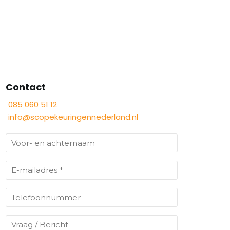
Contact
085 060 51 12
info@scopekeuringennederland.nl
V
o
o
E
r
-
-
m
T
e
a
e
n
i
l
V
a