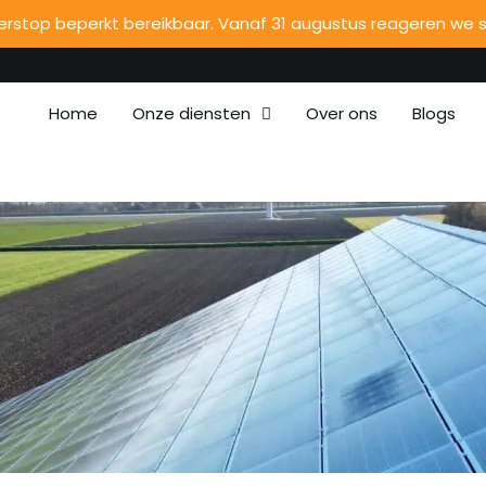
stop beperkt bereikbaar. Vanaf 31 augustus reageren we sn
Home
Onze diensten
Over ons
Blogs