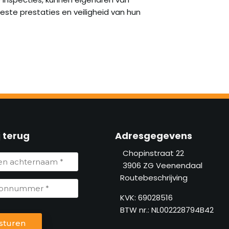
ste prestaties en veiligheid van hun
j terug
Adresgegevens
Chopinstraat 22
3906 ZG
Veenendaal
Routebeschrijving
KVK: 69028516
BTW nr.: NL002228794B42
sturen