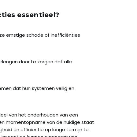
ties essentieel?
e ernstige schade of inefficiënties
rlengen door te zorgen dat alle
emen dat hun systemen veilig en
rdeel van het onderhouden van een
 een momentopname van de huidige staat
heid en efficiëntie op lange termijn te
 inspecties, kunnen eigenaren van