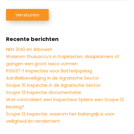
e
o
g
e
r
n
C
i
/
Versturen
n
n
s
A
B
a
u
t
P
e
)
a
m
T
r
m
Recente berichten
m
C
i
e
H
NEN 3140 en Arbowet
c
r
A
Waarom thuisaccu’s in trapkasten, slaapkamers of
h
gangen een groot risico vormen
t
PGS37-1 Inspecties voor Batterijopslag
Aardlekbeveiliging in de Agrarische Sector
Scope 10 Inspectie in de Agrarische Sector
Scope 12 Inspectie documentatie
Wat controleert een inspecteur tijdens een Scope 12
keuring?
Scope 12 inspectie: waarom het belangrijk is voor
veiligheid én rendement