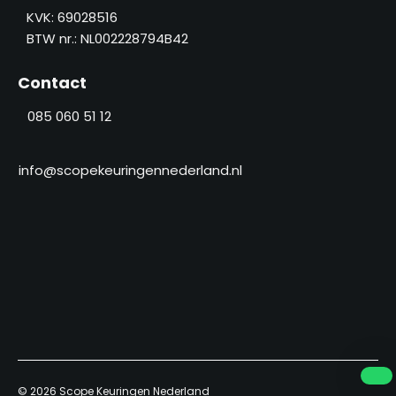
a
KVK: 69028516
e
a
BTW nr.: NL002228794B42
r
m
(
Contact
V
e
085 060 51 12
r
e
i
info@scopekeuringennederland.nl
s
t
)
© 2026
Scope Keuringen Nederland