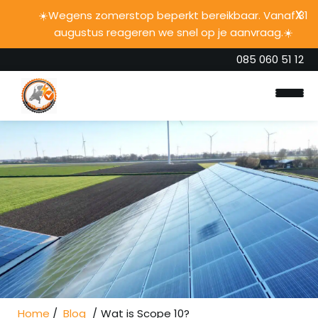
☀️Wegens zomerstop beperkt bereikbaar. Vanaf 31
augustus reageren we snel op je aanvraag.☀️
085 060 51 12
Home
Onze diensten
Over ons
Home
Blog
Wat is Scope 10?