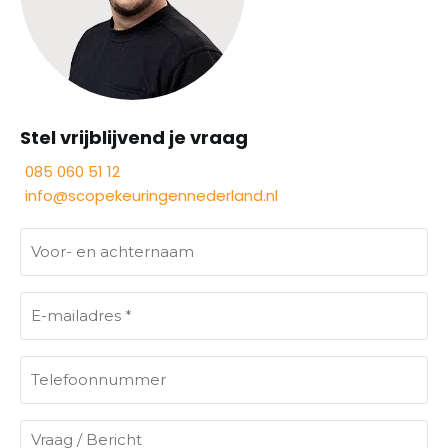
Stel vrijblijvend je vraag
085 060 51 12
info@scopekeuringennederland.nl
V
o
o
E
r
-
-
m
e
T
a
n
e
i
a
l
l
V
c
e