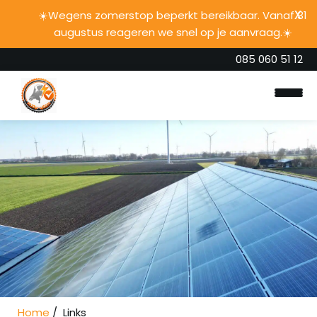
☀️Wegens zomerstop beperkt bereikbaar. Vanaf 31
augustus reageren we snel op je aanvraag.☀️
085 060 51 12
Home
Onze diensten
Over ons
Blogs
Home
Links
Contact