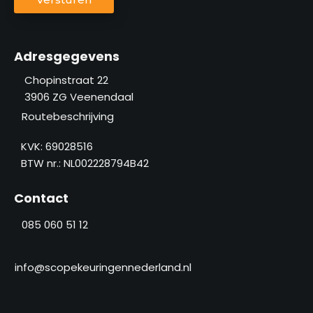
n
A
f
a
P
o
c
T
o
h
C
Adresgegevens
n
t
H
n
Chopinstraat 22
e
A
3906 ZG
Veenendaal
u
r
m
Routebeschrijving
n
m
a
KVK: 69028516
e
a
BTW nr.: NL002228794B42
r
m
(
Contact
V
e
085 060 51 12
r
e
i
info@scopekeuringennederland.nl
s
t
)