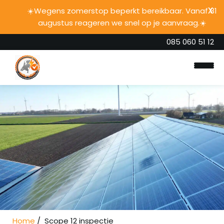
☀️Wegens zomerstop beperkt bereikbaar. Vanaf 31
augustus reageren we snel op je aanvraag.☀️
085 060 51 12
Home
Onze diensten
Over ons
Home
Scope 12 inspectie