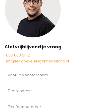
Stel vrijblijvend je vraag
085 060 51 12
info@scopekeuringennederland.nl
V
o
o
E
r
-
-
m
e
T
a
n
e