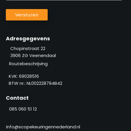
-
l
e
C
e
Versturen
n
A
f
a
P
o
c
T
o
h
C
Adresgegevens
n
t
H
n
Chopinstraat 22
e
A
3906 ZG
Veenendaal
u
r
m
Routebeschrijving
n
m
a
KVK: 69028516
e
a
BTW nr.: NL002228794B42
r
m
(
Contact
V
e
085 060 51 12
r
e
i
info@scopekeuringennederland.nl
s