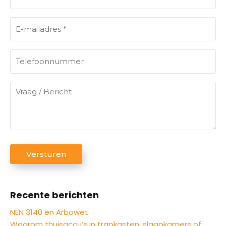
o
o
E
r
-
-
m
e
T
a
n
e
i
a
l
l
V
c
e
(
r
h
f
V
a
t
o
e
a
r
e
o
g
e
r
n
C
i
/
Versturen
n
n
s
A
B
a
u
t
P
e
)
a
m
T
r
m
Recente berichten
m
C
i
e
H
NEN 3140 en Arbowet
c
r
A
Waarom thuisaccu’s in trapkasten, slaapkamers of