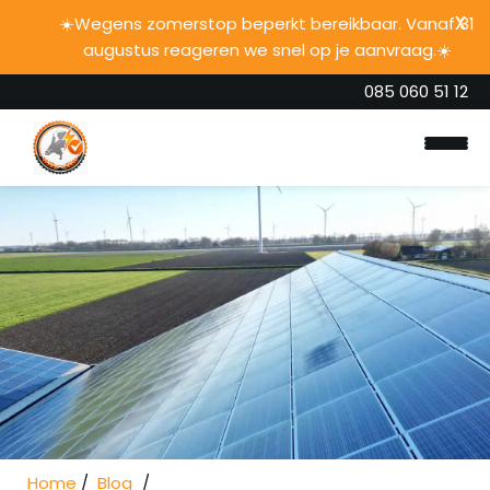
☀️Wegens zomerstop beperkt bereikbaar. Vanaf 31
augustus reageren we snel op je aanvraag.☀️
085 060 51 12
Home
Onze diensten
Home
Blog